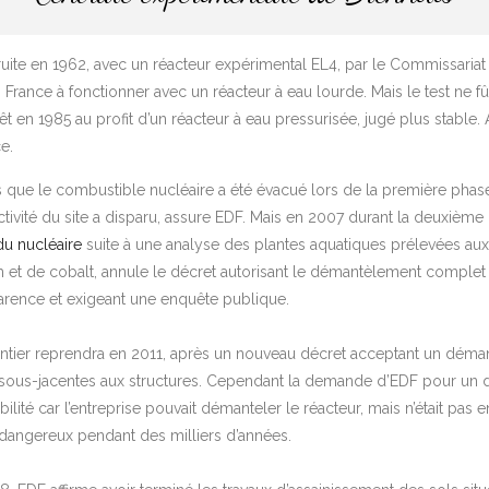
ruite en 1962, avec un réacteur expérimental EL4, par le Commissariat 
en France à fonctionner avec un réacteur à eau lourde. Mais le test ne f
rrêt en 1985 au profit d’un réacteur à eau pressurisée, jugé plus stabl
e.
 que le combustible nucléaire a été évacué lors de la première pha
ctivité du site a disparu, assure EDF. Mais en 2007 durant la deuxième p
du nucléaire
suite à une analyse des plantes aquatiques prélevées aux
 et de cobalt, annule le décret autorisant le démantèlement complet
arence et exigeant une enquête publique.
ntier reprendra en 2011, après un nouveau décret acceptant un démant
 sous-jacentes aux structures. Cependant la demande d’EDF pour un
bilité car l’entreprise pouvait démanteler le réacteur, mais n’était pa
 dangereux pendant des milliers d’années.