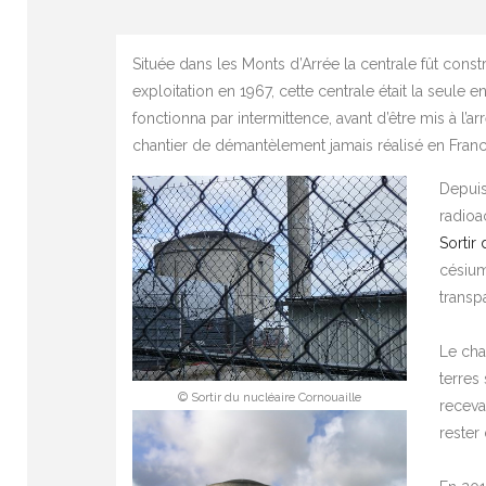
Située dans les Monts d’Arrée la centrale fût const
exploitation en 1967, cette centrale était la seule 
fonctionna par intermittence, avant d’être mis à l’a
chantier de démantèlement jamais réalisé en Franc
Depuis
radioa
Sortir 
césium
transp
Le cha
terres
© Sortir du nucléaire Cornouaille
receva
rester