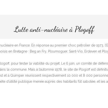
Lutte anti-nucléaire à Plogoff
ucléaire en France. En réponse au premier choc pétrolier de 1973, l
hoisis en Bretagne : Beg an Fry, Ploumoguer, Saint-Vio, Erdeven et Plog
ogoff, pour tester la viabilité du projet. Le 6 juin, un comité de défen
ans la commune. Mais à l’automne 1978, le site de Plogoff est définiti
rest et à Quimper réunissent respectivement 10 000 et 8 000 personnes
nquête d’utilité publique menée auprès des habitants fût sabotée, et les