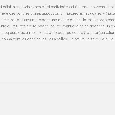
c’était hier. j’avais 17 ans et j’ai participé à cet énorme mouvement s
arrière des voitures trônait l’autocollant « nukleel nann trugarez » (nuc
t au centre. tous ensemble pour une même cause. Hormis le problème 
inte du raz. très écolo ; avant l’heure ; avant que ça ne devienne un en
 toujours d’actualité. Le nucléaire pour ou contre ? et la préservation
onnaitront les coccinelles, les abeilles…. la nature, le soleil, la pluie,