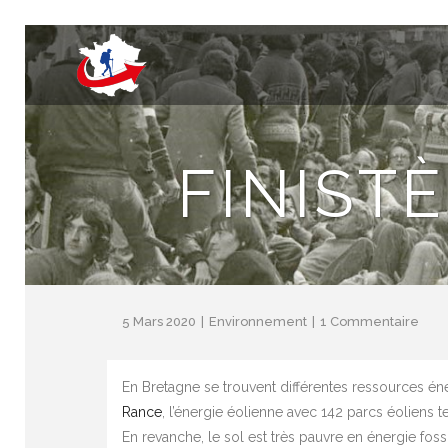
FINIST
5 Mars 2020
Environnement
1 Commentaire
En Bretagne se trouvent différentes ressources é
Rance
, l’énergie éolienne avec 142 parcs éoliens 
En revanche, le sol est très pauvre en énergie fos