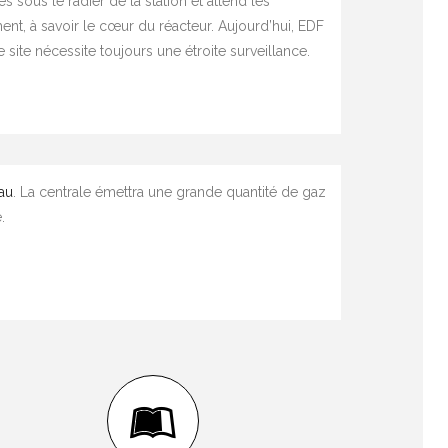
s sous le radier de la station et attend les
nt, à savoir le cœur du réacteur. Aujourd’hui, EDF
ite nécessite toujours une étroite surveillance.
iau
. La centrale émettra une grande quantité de gaz
.