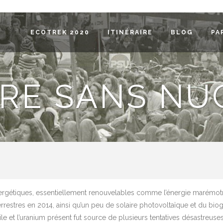
ECOTREK 2020
ITINÉRAIRE
BLOG
PA
ÈRE SANS NU
nergétiques, essentiellement renouvelables comme l’énergie marémotri
terrestres en 2014, ainsi qu’un peu de solaire photovoltaïque et du bio
sile et l’uranium présent fut source de plusieurs tentatives désastreu