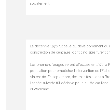
socialement.
La décennie 1970 fût celle du développement du n
construction de centrales, dont cinq sites furent c
Les premiers forages seront effectués en 1976, à Pl
population pour empêcher l’intervention de l’Etat d
s’intensifie. En septembre, des manifestations à B
L’année suivante fût décisive pour la lutte car l’e
quotidienne.