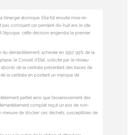
à l’énergie atomique. Elle fût ensuite mise en
ût pas concluant car pendant dix-huit ans le site
e. A l’époque, cette décision engendra le premier
se du démantèlement, achevée en 1997, 99% de la
hase, le Conseil d’Etat, sollicité par le réseau
 abords de la centrale présentant des traces de
 de la centrale en pointant un manque de
èlement partiel ainsi que l’assainissement des
 démantèlement complet reçut un avis de non-
s en mesure de stocker ces déchets, susceptibles de