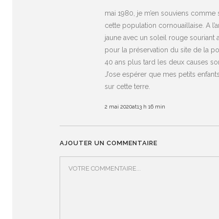
mai 1980, je m’en souviens comme si 
cette population cornouaillaise. A l’
jaune avec un soleil rouge sourian
pour la préservation du site de la po
40 ans plus tard les deux causes sont
J’ose espérer que mes petits enfants c
sur cette terre.
2 mai 2020at13 h 16 min
AJOUTER UN COMMENTAIRE