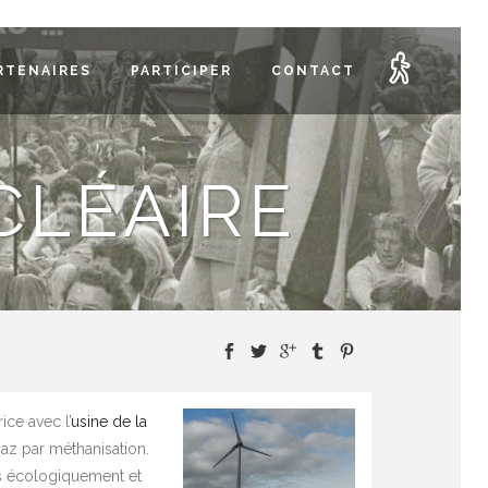
RTENAIRES
PARTICIPER
CONTACT
CLÉAIRE
ce avec l’
usine de la
gaz par méthanisation.
ses écologiquement et