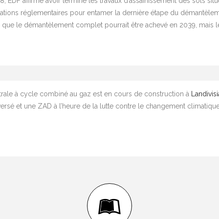
8, EDF affirme avoir terminé les travaux d’assainissement des sols situé
sations réglementaires pour entamer la dernière étape du démantèleme
 que le démantèlement complet pourrait être achevé en 2039, mais le s
trale à cycle combiné au gaz est en cours de construction à
Landivis
roversé et une ZAD à l’heure de la lutte contre le changement climatique