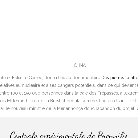
© INA
icole et Félix Le Garrec, donna lieu au documentaire
Des pierres contre
relatives au nucléaire et à ses dangers potentiels, dans ce qui devi
entre 100 et 150 000 personnes dans la baie des Trépassés, à l’extrém
nçois Mitterrand se rendit à Brest et débuta son meeting en disant : « 
 mai, le nouveau ministre de la Mer annonça donc l’abandon du projet l
Centrale expérimentale de Brennilis