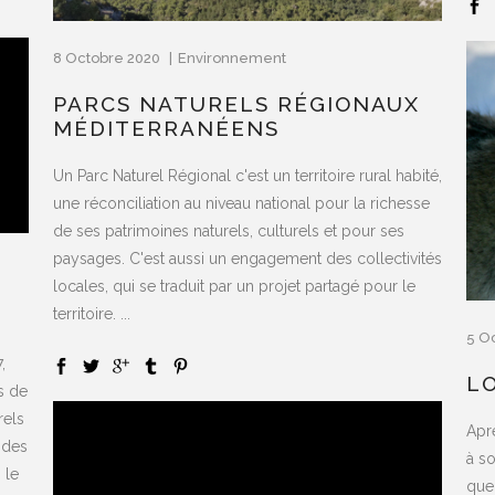
8 Octobre 2020
Environnement
PARCS NATURELS RÉGIONAUX
MÉDITERRANÉENS
Un Parc Naturel Régional c'est un territoire rural habité,
une réconciliation au niveau national pour la richesse
de ses patrimoines naturels, culturels et pour ses
paysages. C'est aussi un engagement des collectivités
locales, qui se traduit par un projet partagé pour le
territoire. ...
5 O
,
L
s de
rels
Apr
 des
à s
 le
que