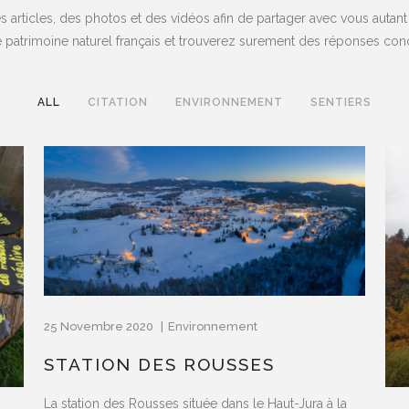
es articles, des photos et des vidéos afin de partager avec vous au
 le patrimoine naturel français et trouverez surement des réponses c
ALL
CITATION
ENVIRONNEMENT
SENTIERS
25 Novembre 2020
Environnement
STATION DES ROUSSES
La station des Rousses située dans le Haut-Jura à la