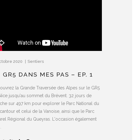
ctobre 2020
Sentiers
 GR5 DANS MES PAS – EP. 1
ouvrez la Grande Traversée des Alpes sur le GR5
Nice jusqu'au sommet du Brévent. 32 jours de
che sur 497 km pour explorer le Parc National du
antour et celui de la Vanoise, ainsi que le Parc
urel Régional du Queyras. L'occasion également
.