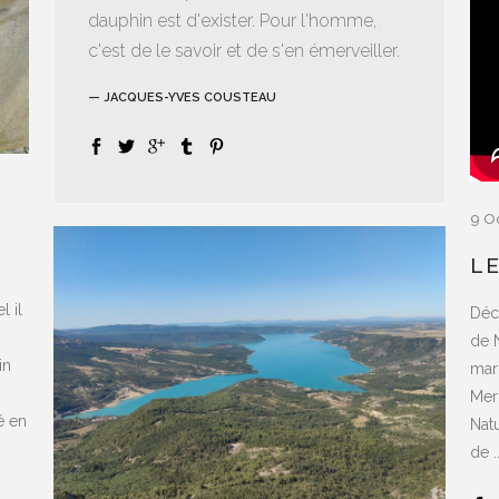
dauphin est d'exister. Pour l'homme,
c'est de le savoir et de s'en émerveiller.
— JACQUES-YVES COUSTEAU
9 O
LE
l il
Déc
de 
in
mar
Merc
é en
Nat
de ..