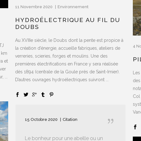
11 Novembre 2020
Environnement
HYDROÉLECTRIQUE AU FIL DU
DOUBS
Au XVIIIe siècle, le Doubs dont la pente est propice à
TJ
4 N
la création d’énergie, accueille fabriques, ateliers de
0 km
verreries, scieries, forges et moulins. Une des
P
a et
premières électrifications en France y sera réalisée
ver
dès 1894 (centrale de la Goule près de Saint-Imier).
Les 
 ...
D’autres ouvrages hydroélectriques suivront ...
des
not
Col
sys
Vano
15 Octobre 2020
Citation
Le bonheur pour une abeille ou un