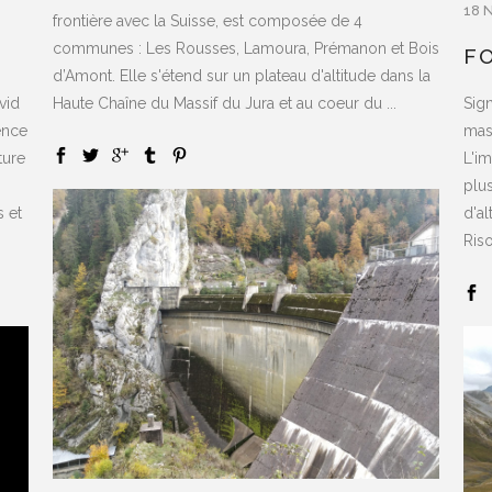
18 
frontière avec la Suisse, est composée de 4
communes : Les Rousses, Lamoura, Prémanon et Bois
F
d’Amont. Elle s'étend sur un plateau d'altitude dans la
Haute Chaîne du Massif du Jura et au coeur du ...
vid
Sign
ence
mas
ture
L'i
s
plus
s et
d'a
Riso