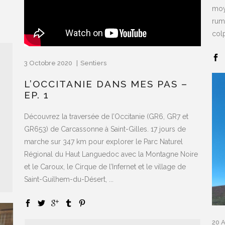
moy
rume
col
3 Octobre 2020
Sentiers
L’OCCITANIE DANS MES PAS –
EP. 1
Découvrez la traversée de l’Occitanie (GR6, GR7 et
GR653) de Carcassonne à Saint-Gilles. 17 jours de
marche sur 347 km pour explorer le Parc Naturel
Régional du Haut Languedoc avec la Montagne Noire
et le Caroux, le Cirque de l’Infernet et le village de
Saint-Guilhem-du-Désert, ...
20 