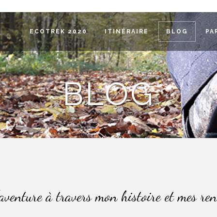
ECOTREK 2020
ITINÉRAIRE
BLOG
PA
BLOG
’aventure à travers mon histoire et mes ren