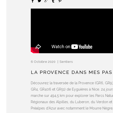
6 Octobre 2020
Sentiers
LA PROVENCE DANS MES PAS
Découvrez la traversée de la Provence (GR6, GR97
GR4, GR406 et GR51) de Eyguières à Nice. 24 jour
marche sur 494,5 km pour explorer les Parcs Natu
Régionaux des Alpilles, du Luberon, du Verdon et
Préalpes d’Azur avec notamment le Mourre Nègre,