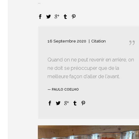
...
16 Septembre 2020
Citation
Quand on ne peut revenir en arrière, on
ne doit se préoccuper que de la
meilleure façon d'aller de l'avant.
— PAULO COELHO