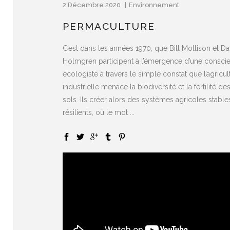
2 Décembre 2020
Environnement
PERMACULTURE
C’est dans les années 1970, que Bill Mollison et Da
Holmgren participent à l’émergence d’une consci
écologiste à travers le simple constat que l’agricul
industrielle menace la biodiversité et la fertilité de
sols. Ils créer alors des systèmes agricoles stable
résilients, où le mot ...