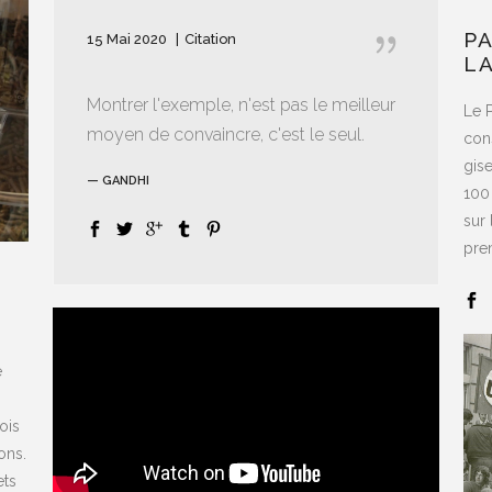
P
15 Mai 2020
Citation
L
Montrer l'exemple, n'est pas le meilleur
Le 
moyen de convaincre, c'est le seul.
cons
gis
— GANDHI
100
sur 
prem
é
ois
ons.
ets